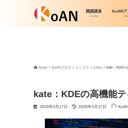
コ
ナ
ン
ビ
開講講座
KoAN
テ
ゲ
course
ab
ン
ー
ツ
シ
へ
ョ
ス
ン
キ
に
ッ
移
プ
動
Koan
KoANブログ
インフラ
Linux
kate：KD
kate：KDEの高機
最
2026年3月17日
2026年3月17日
KoA
終
更
新
日