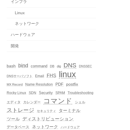
インフラ
Linux
ネットワーク
ハードウェア
開発
DNS
bind
bash
command
DB
dig
DNSSEC
linux
FHS
Email
DNSサーバソフト
PDF
postfix
Name Resolution
MX Record
Security
Rocky Linux
SDN
SPAM
Troubleshooting
コマンド
エディタ
カレンダー
シェル
ストレージ
ターミナル
セキュリティ
ディストリビューション
ツール
ネットワーク
データベース
ハードウェア