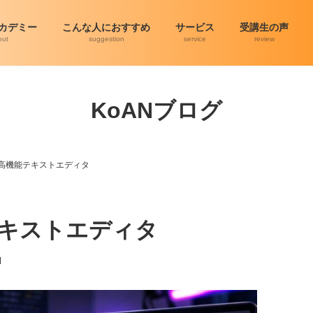
アカデミー
こんな人におすすめ
サービス
受講生の声
out
suggestion
service
review
KoANブログ
Eの高機能テキストエディタ
能テキストエディタ
N