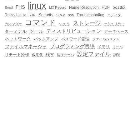
linux
FHS
postfix
PDF
Name Resolution
Email
MX Record
Rocky Linux
Security
Troubleshooting
SDN
SPAM
ssh
エディタ
コマンド
ストレージ
シェル
カレンダー
セキュリティ
ディストリビューション
ターミナル
ツール
データベース
ネットワーク
バックアップ
パスワード管理
ファイルシステム
プログラミング言語
ファイルマネージャ
メモリ
メール
設定ファイル
検索
リモート操作
仮想化
監視サーバ
認証