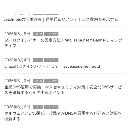
2026年8月6日
Linux
インフラ
/etc/motdの活用方法｜運用通知やメンテナンス案内を表示する
2026年8月5日
Linux
インフラ
SSHログインバナーの設定方法｜/etc/issue.netとBannerディレク
ティブ
2026年8月4日
Linux
インフラ
Linuxのログインバナーとは？ issue,issue.net,motd
2026年8月3日
Linux
インフラ
企業DNS運用で実施すべきセキュリティ対策｜安全なDNSサービ
スを維持するための実践ポイント
2026年8月2日
Linux
インフラ
マルウェアとDNS通信｜攻撃者がDNSを悪用する仕組みと対策を
理解する