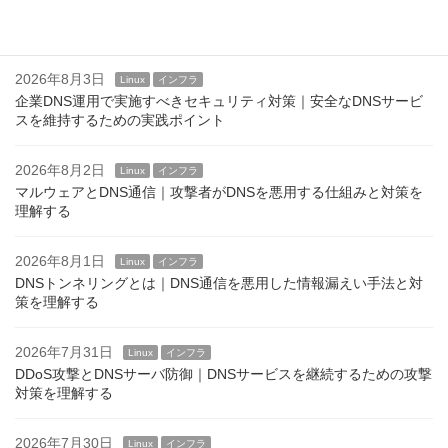
2026年8月4日
Linux
インフラ
Linuxのログインバナーとは？ issue,issue.net,motd
2026年8月3日
Linux
インフラ
企業DNS運用で実施すべきセキュリティ対策｜安全なDNSサービ
スを維持するための実践ポイント
2026年8月2日
Linux
インフラ
マルウェアとDNS通信｜攻撃者がDNSを悪用する仕組みと対策を
理解する
2026年8月1日
Linux
インフラ
DNSトンネリングとは｜DNS通信を悪用した情報漏えい手法と対
策を理解する
2026年7月31日
Linux
インフラ
DDoS攻撃とDNSサーバ防御｜DNSサービスを継続するための攻撃
対策を理解する
2026年7月30日
Linux
インフラ