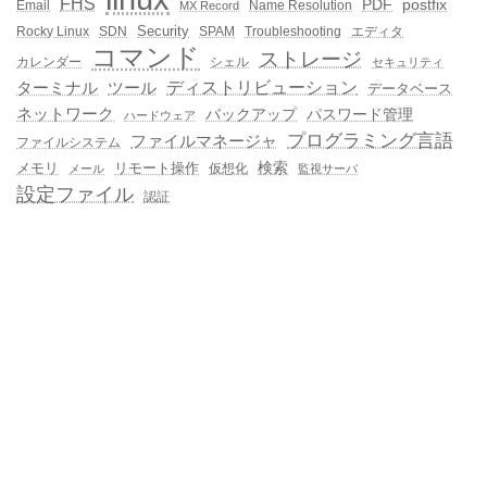
FHS
PDF
postfix
Email
Name Resolution
MX Record
Security
Rocky Linux
SDN
SPAM
Troubleshooting
エディタ
コマンド
ストレージ
カレンダー
シェル
セキュリティ
ディストリビューション
ターミナル
ツール
データベース
ネットワーク
バックアップ
パスワード管理
ハードウェア
プログラミング言語
ファイルマネージャ
ファイルシステム
メモリ
リモート操作
検索
仮想化
メール
監視サーバ
設定ファイル
認証