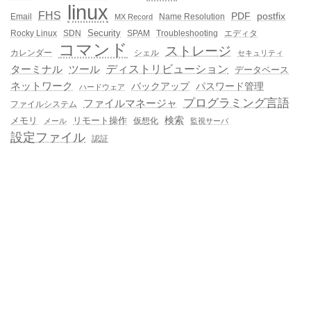
linux
FHS
PDF
postfix
Email
Name Resolution
MX Record
Security
Rocky Linux
SDN
SPAM
Troubleshooting
エディタ
コマンド
ストレージ
カレンダー
シェル
セキュリティ
ディストリビューション
ターミナル
ツール
データベース
ネットワーク
バックアップ
パスワード管理
ハードウェア
プログラミング言語
ファイルマネージャ
ファイルシステム
メモリ
リモート操作
検索
仮想化
メール
監視サーバ
設定ファイル
認証