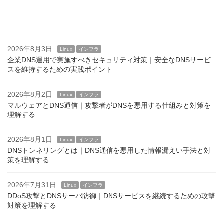
2026年8月4日
Linux
インフラ
Linuxのログインバナーとは？ issue,issue.net,motd
2026年8月3日
Linux
インフラ
企業DNS運用で実施すべきセキュリティ対策｜安全なDNSサービ
スを維持するための実践ポイント
2026年8月2日
Linux
インフラ
マルウェアとDNS通信｜攻撃者がDNSを悪用する仕組みと対策を
理解する
2026年8月1日
Linux
インフラ
DNSトンネリングとは｜DNS通信を悪用した情報漏えい手法と対
策を理解する
2026年7月31日
Linux
インフラ
DDoS攻撃とDNSサーバ防御｜DNSサービスを継続するための攻撃
対策を理解する