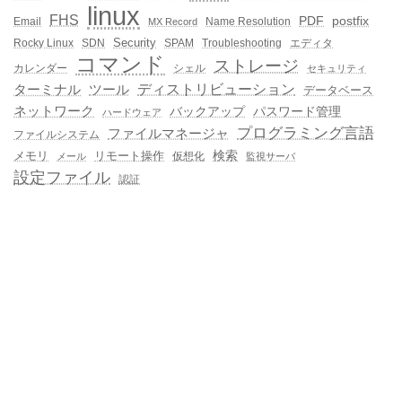
linux
FHS
PDF
postfix
Email
Name Resolution
MX Record
Security
Rocky Linux
SDN
SPAM
Troubleshooting
エディタ
コマンド
ストレージ
カレンダー
シェル
セキュリティ
ディストリビューション
ターミナル
ツール
データベース
ネットワーク
バックアップ
パスワード管理
ハードウェア
プログラミング言語
ファイルマネージャ
ファイルシステム
メモリ
リモート操作
検索
仮想化
メール
監視サーバ
設定ファイル
認証