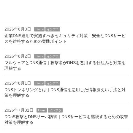
2026年8月4日
Linux
インフラ
Linuxのログインバナーとは？ issue,issue.net,motd
2026年8月3日
Linux
インフラ
企業DNS運用で実施すべきセキュリティ対策｜安全なDNSサービ
スを維持するための実践ポイント
2026年8月2日
Linux
インフラ
マルウェアとDNS通信｜攻撃者がDNSを悪用する仕組みと対策を
理解する
2026年8月1日
Linux
インフラ
DNSトンネリングとは｜DNS通信を悪用した情報漏えい手法と対
策を理解する
2026年7月31日
Linux
インフラ
DDoS攻撃とDNSサーバ防御｜DNSサービスを継続するための攻撃
対策を理解する