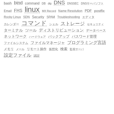
DNS
bind
bash
command
DB
dig
DNSSEC
DNSサーバソフト
linux
FHS
PDF
postfix
Email
Name Resolution
MX Record
Security
Rocky Linux
SDN
SPAM
Troubleshooting
エディタ
コマンド
ストレージ
カレンダー
シェル
セキュリティ
ディストリビューション
ターミナル
ツール
データベース
ネットワーク
バックアップ
パスワード管理
ハードウェア
プログラミング言語
ファイルマネージャ
ファイルシステム
メモリ
リモート操作
検索
仮想化
メール
監視サーバ
設定ファイル
認証