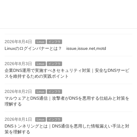
2026年8月5日
Linux
インフラ
SSHログインバナーの設定方法｜/etc/issue.netとBannerディレク
ティブ
2026年8月4日
Linux
インフラ
Linuxのログインバナーとは？ issue,issue.net,motd
2026年8月3日
Linux
インフラ
企業DNS運用で実施すべきセキュリティ対策｜安全なDNSサービ
スを維持するための実践ポイント
2026年8月2日
Linux
インフラ
マルウェアとDNS通信｜攻撃者がDNSを悪用する仕組みと対策を
理解する
2026年8月1日
Linux
インフラ
DNSトンネリングとは｜DNS通信を悪用した情報漏えい手法と対
策を理解する