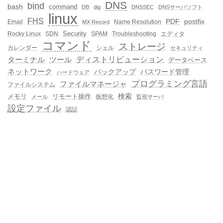
DNS
bind
bash
command
DB
dig
DNSSEC
DNSサーバソフト
linux
FHS
PDF
postfix
Email
Name Resolution
MX Record
Security
Rocky Linux
SDN
SPAM
Troubleshooting
エディタ
コマンド
ストレージ
カレンダー
シェル
セキュリティ
ディストリビューション
ターミナル
ツール
データベース
ネットワーク
バックアップ
パスワード管理
ハードウェア
プログラミング言語
ファイルマネージャ
ファイルシステム
メモリ
リモート操作
検索
仮想化
メール
監視サーバ
設定ファイル
認証