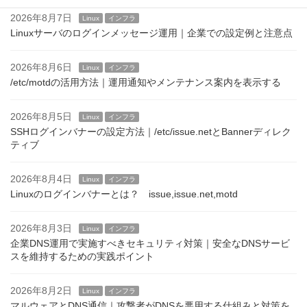
2026年8月7日
Linux
インフラ
Linuxサーバのログインメッセージ運用｜企業での設定例と注意点
2026年8月6日
Linux
インフラ
/etc/motdの活用方法｜運用通知やメンテナンス案内を表示する
2026年8月5日
Linux
インフラ
SSHログインバナーの設定方法｜/etc/issue.netとBannerディレク
ティブ
2026年8月4日
Linux
インフラ
Linuxのログインバナーとは？ issue,issue.net,motd
2026年8月3日
Linux
インフラ
企業DNS運用で実施すべきセキュリティ対策｜安全なDNSサービ
スを維持するための実践ポイント
2026年8月2日
Linux
インフラ
マルウェアとDNS通信｜攻撃者がDNSを悪用する仕組みと対策を