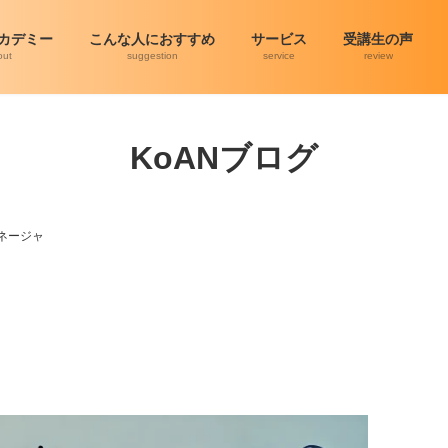
アカデミー
こんな人におすすめ
サービス
受講生の声
out
suggestion
service
review
KoANブログ
ネージャ