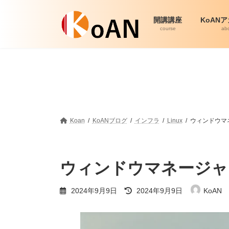
コ
ナ
ン
ビ
開講講座
KoAN
テ
ゲ
course
ab
ン
ー
ツ
シ
へ
ョ
ス
ン
キ
に
ッ
移
プ
動
Koan
KoANブログ
インフラ
Linux
ウィンドウマ
ウィンドウマネージャ
最
2024年9月9日
2024年9月9日
KoAN
終
更
新
日