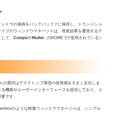
ャ
ィンドウの描画をバックバッファに保存し、トランジショ
タイプのウィンドウマネージャは、視覚効果を重視するデ
として、
Compiz
や
Mutter
（GNOME 3で使用されている）
択
ージャの選択はデスクトップ環境の使用感を大きく左右しま
なる機能やユーザーインターフェースを提供しており、ユ
重要です。
oxやOpenboxのような軽量ウィンドウマネージャは、シンプル