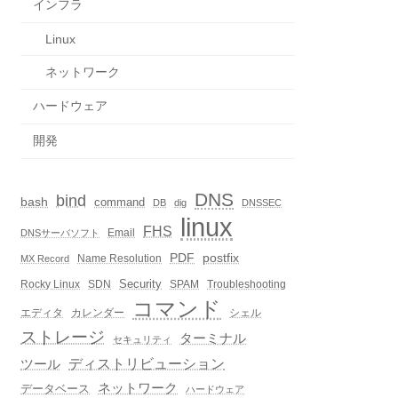
インフラ
Linux
ネットワーク
ハードウェア
開発
DNS
bind
bash
command
DB
dig
DNSSEC
linux
FHS
Email
DNSサーバソフト
PDF
postfix
Name Resolution
MX Record
Security
Rocky Linux
SDN
SPAM
Troubleshooting
コマンド
エディタ
カレンダー
シェル
ストレージ
ターミナル
セキュリティ
ディストリビューション
ツール
ネットワーク
データベース
ハードウェア