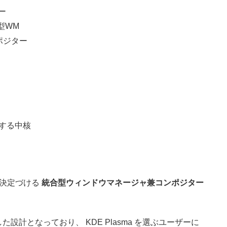
ー
合型WM
ンポジター
する中核
験を決定づける
統合型ウィンドウマネージャ兼コンポジター
計となっており、 KDE Plasma を選ぶユーザーに