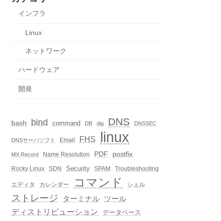
インフラ
Linux
ネットワーク
ハードウェア
開発
DNS
bind
bash
command
DB
dig
DNSSEC
linux
FHS
Email
DNSサーバソフト
PDF
postfix
Name Resolution
MX Record
Security
Rocky Linux
SDN
SPAM
Troubleshooting
コマンド
エディタ
カレンダー
シェル
ストレージ
ターミナル
ツール
ディストリビューション
データベース