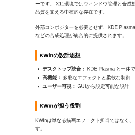
ー
です。 X11環境ではウィンドウ管理と合成処
品質を支える中核的な存在です。
外部コンポジターを必要とせず、KDE Plasm
などの合成処理が統合的に提供されます。
KWinの設計思想
デスクトップ統合：
KDE Plasma と一体
高機能：
多彩なエフェクトと柔軟な制御
ユーザー可視：
GUIから設定可能な設計
KWinが担う役割
KWinは単なる描画エフェクト担当ではなく、
す。