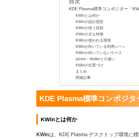
目次
KDE Plasma標準コンポジター「K
KWinとは何か
KWinの設計思想
KWinが担う役割
KWinの主な特徴
KWinが使われる環境
KWinが向いている利用シーン
KWinが向いていないケース
picom・Mutterとの違い
KWinの位置づけ
まとめ
関連記事:
KDE Plasma標準コンポジ
KWinとは何か
KWin
は、KDE Plasma デスクトップ環境