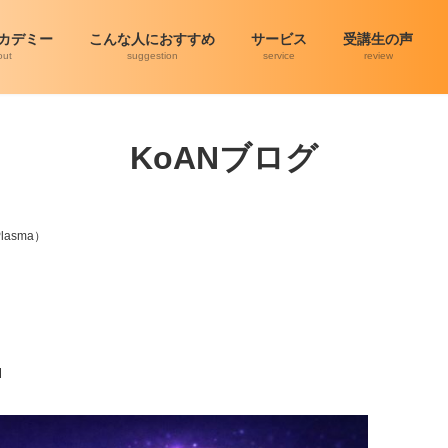
アカデミー
こんな人におすすめ
サービス
受講生の声
out
suggestion
service
review
KoANブログ
Plasma）
）
N