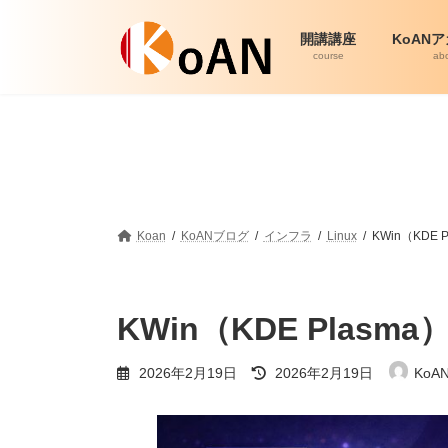
コ
ナ
ン
ビ
開講講座
KoAN
テ
ゲ
course
ab
ン
ー
ツ
シ
へ
ョ
ス
ン
キ
に
ッ
移
プ
動
Koan
KoANブログ
インフラ
Linux
KWin（KDE 
KWin（KDE Plasma
最
2026年2月19日
2026年2月19日
KoA
終
更
新
日