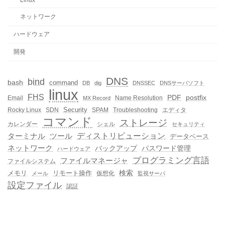
ネットワーク
ハードウェア
開発
DNS
bind
bash
command
DB
dig
DNSSEC
DNSサーバソフト
linux
FHS
PDF
postfix
Email
Name Resolution
MX Record
Security
Rocky Linux
SDN
SPAM
Troubleshooting
エディタ
コマンド
ストレージ
カレンダー
シェル
セキュリティ
ディストリビューション
ターミナル
ツール
データベース
ネットワーク
バックアップ
パスワード管理
ハードウェア
プログラミング言語
ファイルマネージャ
ファイルシステム
メモリ
リモート操作
検索
仮想化
メール
監視サーバ
設定ファイル
認証