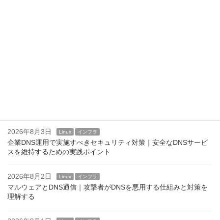
2026年8月6日
Linux
インフラ
/etc/motdの活用方法｜運用通知やメンテナンス案内を表示する
2026年8月5日
Linux
インフラ
SSHログインバナーの設定方法｜/etc/issue.netとBannerディレク
ティブ
2026年8月4日
Linux
インフラ
Linuxのログインバナーとは？ issue,issue.net,motd
2026年8月3日
Linux
インフラ
企業DNS運用で実施すべきセキュリティ対策｜安全なDNSサービ
スを維持するための実践ポイント
2026年8月2日
Linux
インフラ
マルウェアとDNS通信｜攻撃者がDNSを悪用する仕組みと対策を
理解する