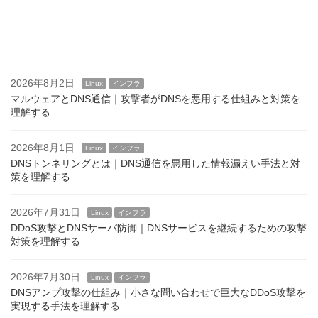
2026年8月3日
Linux
インフラ
企業DNS運用で実施すべきセキュリティ対策｜安全なDNSサービ
スを維持するための実践ポイント
2026年8月2日
Linux
インフラ
マルウェアとDNS通信｜攻撃者がDNSを悪用する仕組みと対策を
理解する
2026年8月1日
Linux
インフラ
DNSトンネリングとは｜DNS通信を悪用した情報漏えい手法と対
策を理解する
2026年7月31日
Linux
インフラ
DDoS攻撃とDNSサーバ防御｜DNSサービスを継続するための攻撃
対策を理解する
2026年7月30日
Linux
インフラ
DNSアンプ攻撃の仕組み｜小さな問い合わせで巨大なDDoS攻撃を
実現する手法を理解する