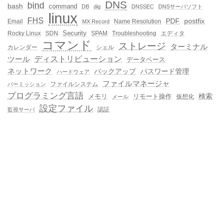
DNS
bind
bash
command
DB
dig
DNSSEC
DNSサーバソフト
linux
FHS
PDF
postfix
Email
Name Resolution
MX Record
Security
Rocky Linux
SDN
SPAM
Troubleshooting
エディタ
コマンド
ストレージ
ターミナル
カレンダー
シェル
ディストリビューション
ツール
データベース
ネットワーク
バックアップ
パスワード管理
ハードウェア
ファイルマネージャ
ファイルシステム
パーミッション
プログラミング言語
メモリ
リモート操作
検索
仮想化
メール
設定ファイル
認証
監視サーバ