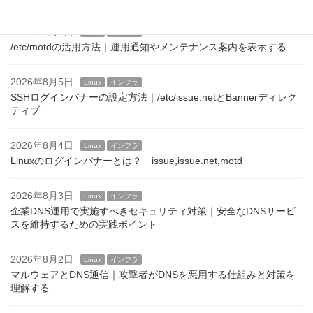
2026年8月6日
Linux
インフラ
/etc/motdの活用方法｜運用通知やメンテナンス案内を表示する
2026年8月5日
Linux
インフラ
SSHログインバナーの設定方法｜/etc/issue.netとBannerディレク
ティブ
2026年8月4日
Linux
インフラ
Linuxのログインバナーとは？ issue,issue.net,motd
2026年8月3日
Linux
インフラ
企業DNS運用で実施すべきセキュリティ対策｜安全なDNSサービ
スを維持するための実践ポイント
2026年8月2日
Linux
インフラ
マルウェアとDNS通信｜攻撃者がDNSを悪用する仕組みと対策を
理解する