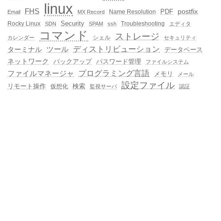
linux
FHS
postfix
PDF
Name Resolution
Email
MX Record
Rocky Linux
Security
Troubleshooting
SDN
SPAM
ssh
エディタ
コマンド
ストレージ
シェル
カレンダー
セキュリティ
ディストリビューション
ターミナル
ツール
データベース
ネットワーク
バックアップ
パスワード管理
ファイルシステム
プログラミング言語
ファイルマネージャ
メモリ
メール
設定ファイル
検索
リモート操作
仮想化
監視サーバ
認証