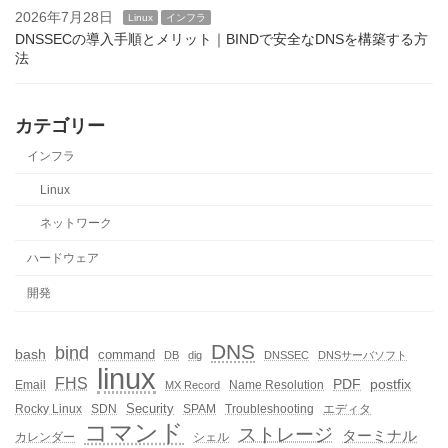
2026年7月28日
Linux
インフラ
DNSSECの導入手順とメリット｜BINDで安全なDNSを構築する方
法
カテゴリー
インフラ
Linux
ネットワーク
ハードウェア
開発
DNS
bind
bash
command
DB
dig
DNSSEC
DNSサーバソフト
linux
FHS
PDF
postfix
Email
Name Resolution
MX Record
Security
Rocky Linux
SDN
SPAM
Troubleshooting
エディタ
コマンド
ストレージ
ターミナル
カレンダー
シェル