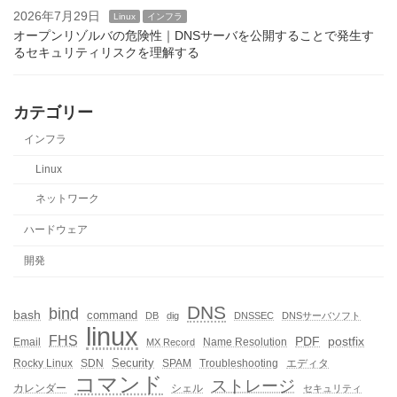
2026年7月29日
Linux
インフラ
オープンリゾルバの危険性｜DNSサーバを公開することで発生す
るセキュリティリスクを理解する
カテゴリー
インフラ
Linux
ネットワーク
ハードウェア
開発
DNS
bind
bash
command
DB
dig
DNSSEC
DNSサーバソフト
linux
FHS
PDF
postfix
Email
Name Resolution
MX Record
Security
Rocky Linux
SDN
SPAM
Troubleshooting
エディタ
コマンド
ストレージ
カレンダー
シェル
セキュリティ