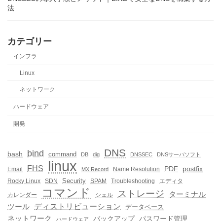
法
カテゴリー
インフラ
Linux
ネットワーク
ハードウェア
開発
DNS
bind
bash
command
DB
dig
DNSSEC
DNSサーバソフト
linux
FHS
PDF
postfix
Email
Name Resolution
MX Record
Security
Rocky Linux
SDN
SPAM
Troubleshooting
エディタ
コマンド
ストレージ
ターミナル
カレンダー
シェル
ディストリビューション
ツール
データベース
ネットワーク
バックアップ
パスワード管理
ハードウェア