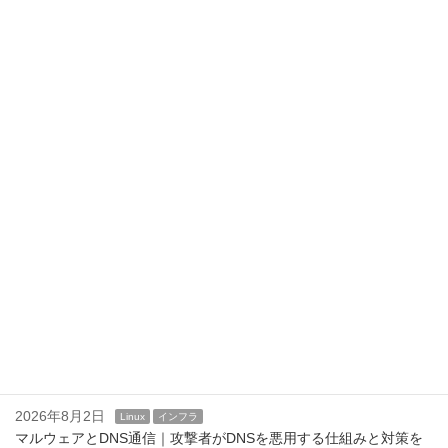
最近の投稿
2026年8月6日
Linux
インフラ
/etc/motdの活用方法｜運用通知やメンテナンス案内を表示する
2026年8月5日
Linux
インフラ
SSHログインバナーの設定方法｜/etc/issue.netとBannerディレク
ティブ
2026年8月4日
Linux
インフラ
Linuxのログインバナーとは？ issue,issue.net,motd
2026年8月3日
Linux
インフラ
企業DNS運用で実施すべきセキュリティ対策｜安全なDNSサービ
スを維持するための実践ポイント
2026年8月2日
Linux
インフラ
マルウェアとDNS通信｜攻撃者がDNSを悪用する仕組みと対策を