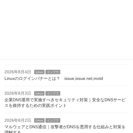
2026年8月7日
Linux
インフラ
Linuxサーバのログインメッセージ運用｜企業での設定例と注意点
2026年8月6日
Linux
インフラ
/etc/motdの活用方法｜運用通知やメンテナンス案内を表示する
2026年8月5日
Linux
インフラ
SSHログインバナーの設定方法｜/etc/issue.netとBannerディレク
ティブ
2026年8月4日
Linux
インフラ
Linuxのログインバナーとは？ issue,issue.net,motd
2026年8月3日
Linux
インフラ
企業DNS運用で実施すべきセキュリティ対策｜安全なDNSサービ
スを維持するための実践ポイント
2026年8月2日
Linux
インフラ
マルウェアとDNS通信｜攻撃者がDNSを悪用する仕組みと対策を
理解する