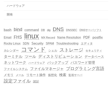
ハードウェア
開発
DNS
bind
bash
command
DB
dig
DNSSEC
DNSサーバソフト
linux
FHS
PDF
postfix
Email
Name Resolution
MX Record
Security
Rocky Linux
SDN
SPAM
Troubleshooting
エディタ
コマンド
ストレージ
カレンダー
シェル
セキュリティ
ディストリビューション
ターミナル
ツール
データベース
ネットワーク
バックアップ
パスワード管理
ハードウェア
プログラミング言語
ファイルマネージャ
ファイルシステム
メモリ
リモート操作
検索
仮想化
メール
監視サーバ
設定ファイル
認証