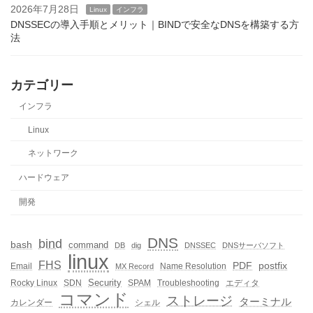
2026年7月28日
Linux
インフラ
DNSSECの導入手順とメリット｜BINDで安全なDNSを構築する方
法
カテゴリー
インフラ
Linux
ネットワーク
ハードウェア
開発
DNS
bind
bash
command
DB
dig
DNSSEC
DNSサーバソフト
linux
FHS
PDF
postfix
Email
Name Resolution
MX Record
Security
Rocky Linux
SDN
SPAM
Troubleshooting
エディタ
コマンド
ストレージ
ターミナル
カレンダー
シェル