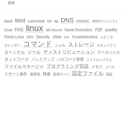
開発
DNS
bind
bash
command
DB
dig
DNSSEC
DNSサーバソフト
linux
FHS
postfix
PDF
Name Resolution
Email
MX Record
Rocky Linux
Security
Troubleshooting
SDN
SPAM
ssh
エディタ
コマンド
ストレージ
シェル
カレンダー
セキュリティ
ディストリビューション
ターミナル
ツール
データベース
ネットワーク
バックアップ
パスワード管理
ファイルシステム
プログラミング言語
ファイルマネージャ
メモリ
メール
設定ファイル
検索
リモート操作
仮想化
監視サーバ
認証