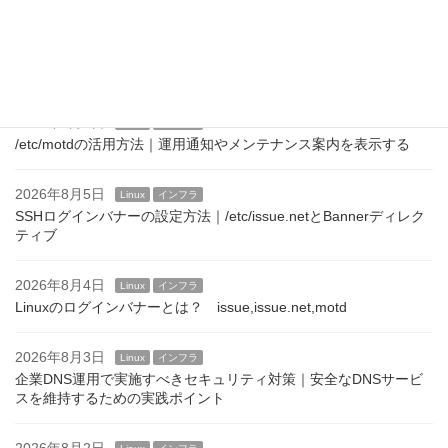
する
2026年8月7日
Linux
インフラ
Linuxサーバのログインメッセージ運用｜企業での設定例と注意点
2026年8月6日
Linux
インフラ
/etc/motdの活用方法｜運用通知やメンテナンス案内を表示する
2026年8月5日
Linux
インフラ
SSHログインバナーの設定方法｜/etc/issue.netとBannerディレク
ティブ
2026年8月4日
Linux
インフラ
Linuxのログインバナーとは？ issue,issue.net,motd
2026年8月3日
Linux
インフラ
企業DNS運用で実施すべきセキュリティ対策｜安全なDNSサービ
スを維持するための実践ポイント