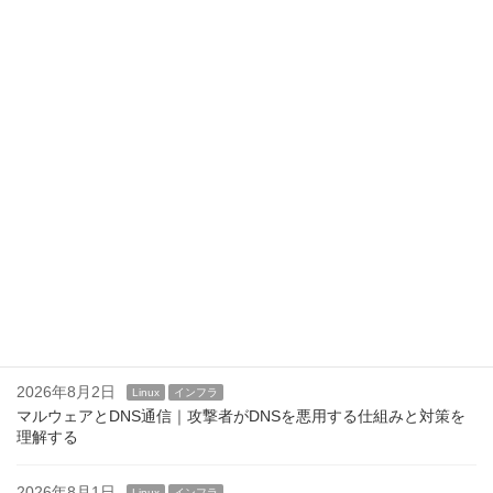
2026年8月6日
Linux
インフラ
/etc/motdの活用方法｜運用通知やメンテナンス案内を表示する
2026年8月5日
Linux
インフラ
SSHログインバナーの設定方法｜/etc/issue.netとBannerディレク
ティブ
2026年8月4日
Linux
インフラ
Linuxのログインバナーとは？ issue,issue.net,motd
2026年8月3日
Linux
インフラ
企業DNS運用で実施すべきセキュリティ対策｜安全なDNSサービ
スを維持するための実践ポイント
2026年8月2日
Linux
インフラ
マルウェアとDNS通信｜攻撃者がDNSを悪用する仕組みと対策を
理解する
2026年8月1日
Linux
インフラ