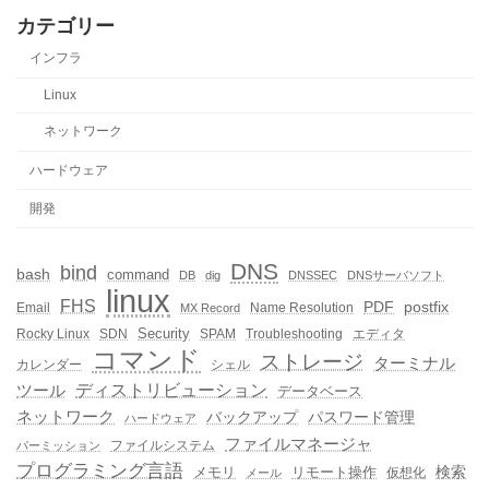
カテゴリー
インフラ
Linux
ネットワーク
ハードウェア
開発
DNS
bind
bash
command
DB
dig
DNSSEC
DNSサーバソフト
linux
FHS
PDF
postfix
Email
Name Resolution
MX Record
Security
Rocky Linux
SDN
SPAM
Troubleshooting
エディタ
コマンド
ストレージ
ターミナル
カレンダー
シェル
ディストリビューション
ツール
データベース
ネットワーク
バックアップ
パスワード管理
ハードウェア
ファイルマネージャ
ファイルシステム
パーミッション
プログラミング言語
メモリ
リモート操作
検索
仮想化
メール