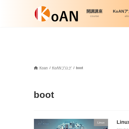
コ
ナ
ン
ビ
開講講座
KoAN
テ
ゲ
course
ab
ン
ー
ツ
シ
へ
ョ
ス
ン
キ
に
ッ
移
プ
動
Koan
KoANブログ
boot
boot
Li
Linux