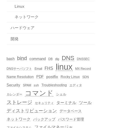
Linux
ネットワーク
ハードウェア
開発
DNS
bind
bash
command
DB
dig
DNSSEC
linux
FHS
DNSサーバソフト
Email
MX Record
postfix
PDF
Name Resolution
Rocky Linux
SDN
Security
Troubleshooting
SPAM
ssh
エディタ
コマンド
シェル
カレンダー
ストレージ
ターミナル
ツール
セキュリティ
ディストリビューション
データベース
ネットワーク
バックアップ
パスワード管理
ファイルマネージャ
ファイルシステム