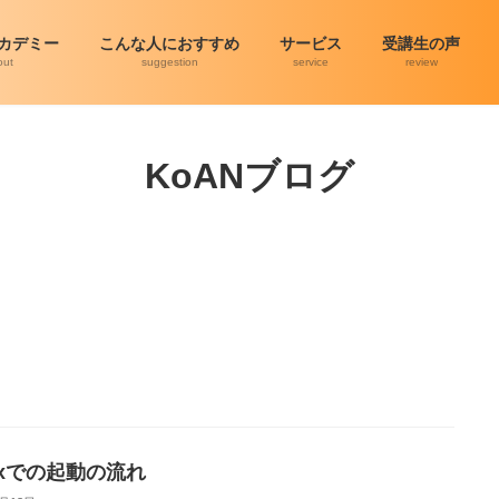
アカデミー
こんな人におすすめ
サービス
受講生の声
out
suggestion
service
review
KoANブログ
nuxでの起動の流れ