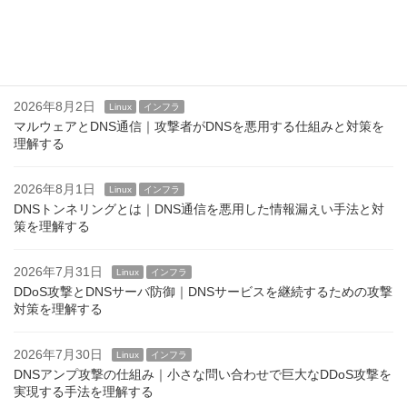
2026年8月3日
Linux
インフラ
企業DNS運用で実施すべきセキュリティ対策｜安全なDNSサービ
スを維持するための実践ポイント
2026年8月2日
Linux
インフラ
マルウェアとDNS通信｜攻撃者がDNSを悪用する仕組みと対策を
理解する
2026年8月1日
Linux
インフラ
DNSトンネリングとは｜DNS通信を悪用した情報漏えい手法と対
策を理解する
2026年7月31日
Linux
インフラ
DDoS攻撃とDNSサーバ防御｜DNSサービスを継続するための攻撃
対策を理解する
2026年7月30日
Linux
インフラ
DNSアンプ攻撃の仕組み｜小さな問い合わせで巨大なDDoS攻撃を
実現する手法を理解する