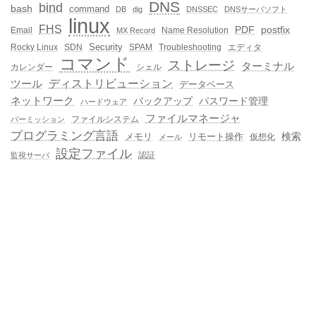
DNS
bind
bash
command
DB
dig
DNSSEC
DNSサーバソフト
linux
FHS
PDF
postfix
Email
Name Resolution
MX Record
Security
Rocky Linux
SDN
SPAM
Troubleshooting
エディタ
コマンド
ストレージ
ターミナル
カレンダー
シェル
ディストリビューション
ツール
データベース
ネットワーク
バックアップ
パスワード管理
ハードウェア
ファイルマネージャ
ファイルシステム
パーミッション
プログラミング言語
メモリ
リモート操作
検索
仮想化
メール
設定ファイル
認証
監視サーバ