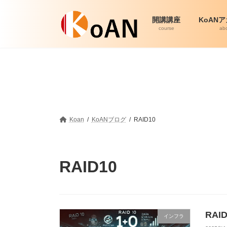
コ
ナ
ン
ビ
開講講座
KoAN
テ
ゲ
course
ab
ン
ー
ツ
シ
へ
ョ
ス
ン
キ
に
ッ
移
プ
動
Koan
KoANブログ
RAID10
RAID10
RAI
インフラ