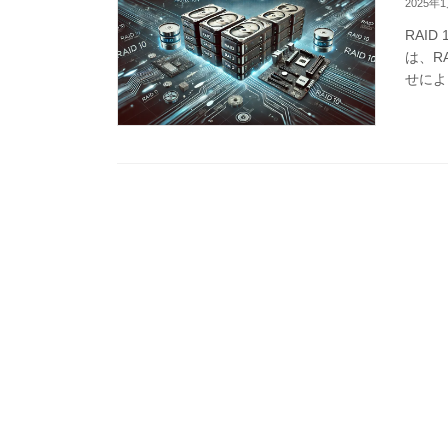
2025年
RAID
は、R
せによ