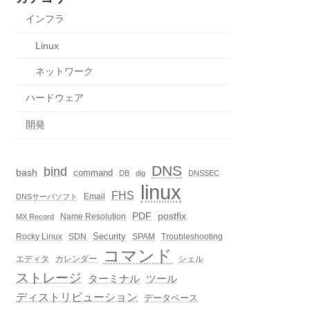
インフラ
Linux
ネットワーク
ハードウェア
開発
DNS
bind
bash
command
DB
dig
DNSSEC
linux
FHS
Email
DNSサーバソフト
PDF
postfix
Name Resolution
MX Record
Security
Rocky Linux
SDN
SPAM
Troubleshooting
コマンド
エディタ
カレンダー
シェル
ストレージ
ターミナル
ツール
ディストリビューション
データベース