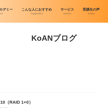
アカデミー
こんな人におすすめ
サービス
受講生の声
out
suggestion
service
review
KoANブログ
D10（RAID 1+0）