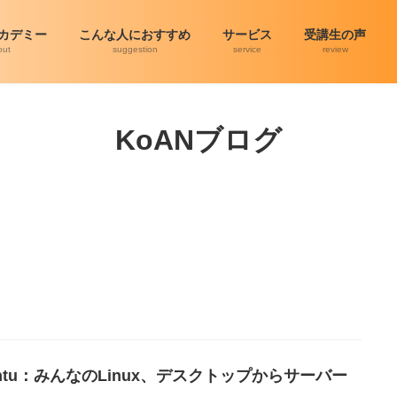
アカデミー
こんな人におすすめ
サービス
受講生の声
out
suggestion
service
review
KoANブログ
untu：みんなのLinux、デスクトップからサーバー