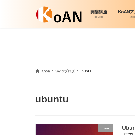
コ
ナ
ン
ビ
開講講座
KoAN
テ
ゲ
course
ab
ン
ー
ツ
シ
へ
ョ
ス
ン
キ
に
ッ
移
プ
動
Koan
KoANブログ
ubuntu
ubuntu
Ub
Linux