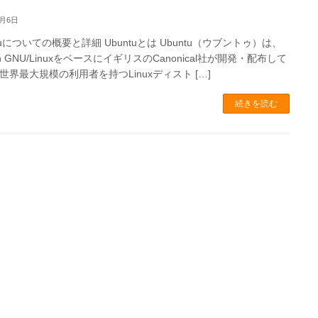
1月6日
tuについての概要と詳細 Ubuntuとは Ubuntu（ウブントゥ）は、
an GNU/LinuxをベースにイギリスのCanonical社が開発・配布して
世界最大規模の利用者を持つLinuxディスト […]
続きを読む