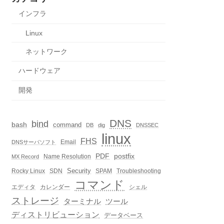
インフラ
Linux
ネットワーク
ハードウェア
開発
DNS
bind
bash
command
DB
dig
DNSSEC
linux
FHS
Email
DNSサーバソフト
PDF
postfix
Name Resolution
MX Record
Security
Rocky Linux
SDN
SPAM
Troubleshooting
コマンド
エディタ
カレンダー
シェル
ストレージ
ターミナル
ツール
ディストリビューション
データベース