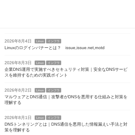
2026年8月5日
Linux
インフラ
SSHログインバナーの設定方法｜/etc/issue.netとBannerディレク
ティブ
2026年8月4日
Linux
インフラ
Linuxのログインバナーとは？ issue,issue.net,motd
2026年8月3日
Linux
インフラ
企業DNS運用で実施すべきセキュリティ対策｜安全なDNSサービ
スを維持するための実践ポイント
2026年8月2日
Linux
インフラ
マルウェアとDNS通信｜攻撃者がDNSを悪用する仕組みと対策を
理解する
2026年8月1日
Linux
インフラ
DNSトンネリングとは｜DNS通信を悪用した情報漏えい手法と対
策を理解する