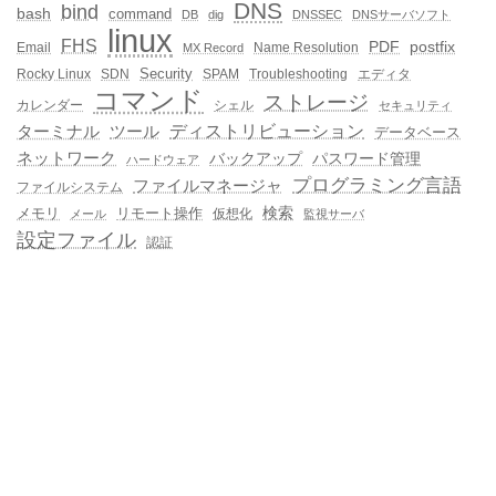
DNS
bind
bash
command
DB
dig
DNSSEC
DNSサーバソフト
linux
FHS
PDF
postfix
Email
Name Resolution
MX Record
Security
Rocky Linux
SDN
SPAM
Troubleshooting
エディタ
コマンド
ストレージ
カレンダー
シェル
セキュリティ
ディストリビューション
ターミナル
ツール
データベース
ネットワーク
バックアップ
パスワード管理
ハードウェア
プログラミング言語
ファイルマネージャ
ファイルシステム
メモリ
リモート操作
検索
仮想化
メール
監視サーバ
設定ファイル
認証