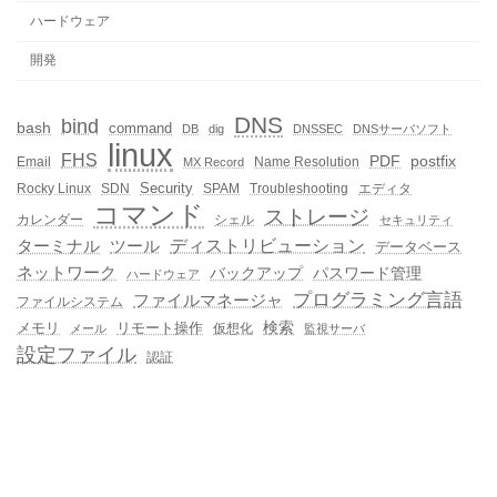
ハードウェア
開発
DNS
bind
bash
command
DB
dig
DNSSEC
DNSサーバソフト
linux
FHS
PDF
postfix
Email
Name Resolution
MX Record
Security
Rocky Linux
SDN
SPAM
Troubleshooting
エディタ
コマンド
ストレージ
カレンダー
シェル
セキュリティ
ディストリビューション
ターミナル
ツール
データベース
ネットワーク
バックアップ
パスワード管理
ハードウェア
プログラミング言語
ファイルマネージャ
ファイルシステム
メモリ
リモート操作
検索
仮想化
メール
監視サーバ
設定ファイル
認証