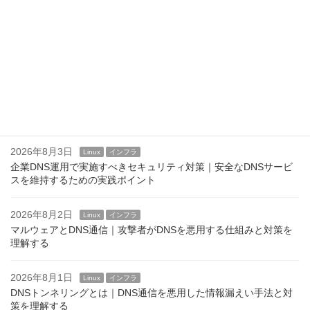
/etc/motdの活用方法｜運用通知やメンテナンス案内を表示する
2026年8月5日
Linux
インフラ
SSHログインバナーの設定方法｜/etc/issue.netとBannerディレク
ティブ
2026年8月4日
Linux
インフラ
Linuxのログインバナーとは？ issue,issue.net,motd
2026年8月3日
Linux
インフラ
企業DNS運用で実施すべきセキュリティ対策｜安全なDNSサービ
スを維持するための実践ポイント
2026年8月2日
Linux
インフラ
マルウェアとDNS通信｜攻撃者がDNSを悪用する仕組みと対策を
理解する
2026年8月1日
Linux
インフラ
DNSトンネリングとは｜DNS通信を悪用した情報漏えい手法と対
策を理解する