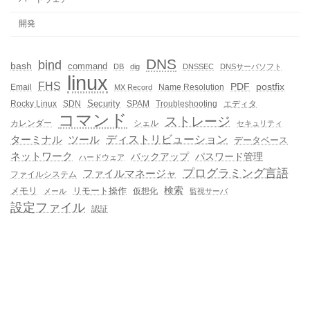
開発
DNS
bind
bash
command
DB
dig
DNSSEC
DNSサーバソフト
linux
FHS
PDF
postfix
Email
Name Resolution
MX Record
Security
Rocky Linux
SDN
SPAM
Troubleshooting
エディタ
コマンド
ストレージ
カレンダー
シェル
セキュリティ
ディストリビューション
ターミナル
ツール
データベース
ネットワーク
バックアップ
パスワード管理
ハードウェア
プログラミング言語
ファイルマネージャ
ファイルシステム
メモリ
リモート操作
検索
仮想化
メール
監視サーバ
設定ファイル
認証