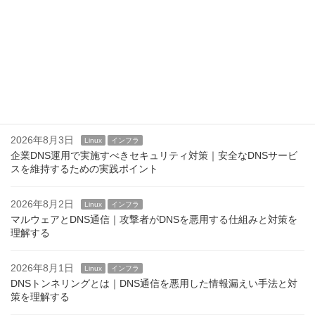
2026年8月5日
Linux
インフラ
SSHログインバナーの設定方法｜/etc/issue.netとBannerディレク
ティブ
2026年8月4日
Linux
インフラ
Linuxのログインバナーとは？ issue,issue.net,motd
2026年8月3日
Linux
インフラ
企業DNS運用で実施すべきセキュリティ対策｜安全なDNSサービ
スを維持するための実践ポイント
2026年8月2日
Linux
インフラ
マルウェアとDNS通信｜攻撃者がDNSを悪用する仕組みと対策を
理解する
2026年8月1日
Linux
インフラ
DNSトンネリングとは｜DNS通信を悪用した情報漏えい手法と対
策を理解する