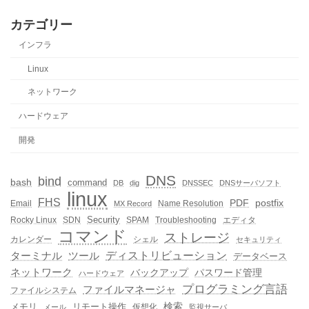
カテゴリー
インフラ
Linux
ネットワーク
ハードウェア
開発
DNS
bind
bash
command
DB
dig
DNSSEC
DNSサーバソフト
linux
FHS
PDF
postfix
Email
Name Resolution
MX Record
Security
Rocky Linux
SDN
SPAM
Troubleshooting
エディタ
コマンド
ストレージ
カレンダー
シェル
セキュリティ
ディストリビューション
ターミナル
ツール
データベース
ネットワーク
バックアップ
パスワード管理
ハードウェア
プログラミング言語
ファイルマネージャ
ファイルシステム
メモリ
リモート操作
検索
仮想化
メール
監視サーバ