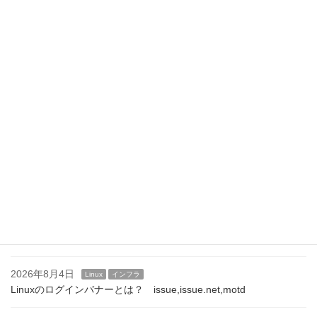
最近の投稿
2026年8月8日
Linux
インフラ
/etc/motdを自動生成する方法｜ログイン時にシステム情報を表示
する
2026年8月7日
Linux
インフラ
Linuxサーバのログインメッセージ運用｜企業での設定例と注意点
2026年8月6日
Linux
インフラ
/etc/motdの活用方法｜運用通知やメンテナンス案内を表示する
2026年8月5日
Linux
インフラ
SSHログインバナーの設定方法｜/etc/issue.netとBannerディレク
ティブ
2026年8月4日
Linux
インフラ
Linuxのログインバナーとは？ issue,issue.net,motd