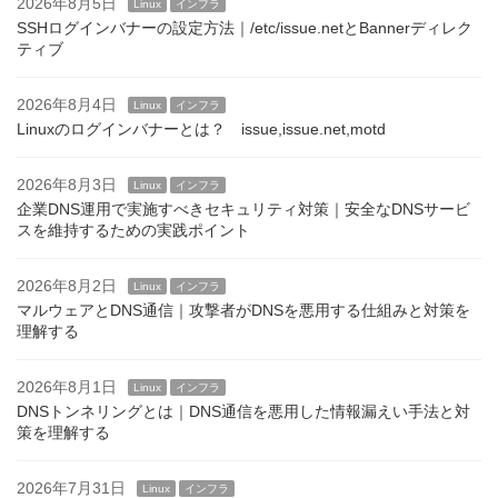
2026年8月5日
Linux
インフラ
SSHログインバナーの設定方法｜/etc/issue.netとBannerディレク
ティブ
2026年8月4日
Linux
インフラ
Linuxのログインバナーとは？ issue,issue.net,motd
2026年8月3日
Linux
インフラ
企業DNS運用で実施すべきセキュリティ対策｜安全なDNSサービ
スを維持するための実践ポイント
2026年8月2日
Linux
インフラ
マルウェアとDNS通信｜攻撃者がDNSを悪用する仕組みと対策を
理解する
2026年8月1日
Linux
インフラ
DNSトンネリングとは｜DNS通信を悪用した情報漏えい手法と対
策を理解する
2026年7月31日
Linux
インフラ