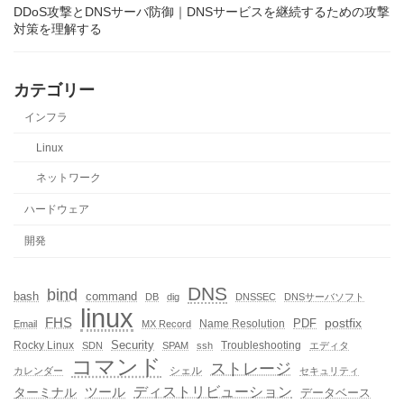
DDoS攻撃とDNSサーバ防御｜DNSサービスを継続するための攻撃
対策を理解する
カテゴリー
インフラ
Linux
ネットワーク
ハードウェア
開発
DNS
bind
bash
command
DB
dig
DNSSEC
DNSサーバソフト
linux
FHS
postfix
PDF
Name Resolution
Email
MX Record
Rocky Linux
Security
Troubleshooting
SDN
SPAM
ssh
エディタ
コマンド
ストレージ
シェル
カレンダー
セキュリティ
ディストリビューション
ターミナル
ツール
データベース