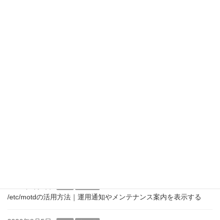
最近の投稿
2026年8月9日
Linux
インフラ
PAMとログインメッセージの仕組み｜pam_motdを理解する
2026年8月8日
Linux
インフラ
/etc/motdを自動生成する方法｜ログイン時にシステム情報を表示
する
2026年8月7日
Linux
インフラ
Linuxサーバのログインメッセージ運用｜企業での設定例と注意点
2026年8月6日
Linux
インフラ
/etc/motdの活用方法｜運用通知やメンテナンス案内を表示する