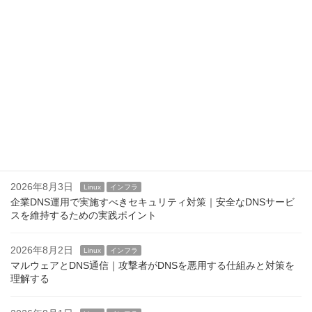
2026年8月6日
Linux
インフラ
/etc/motdの活用方法｜運用通知やメンテナンス案内を表示する
2026年8月5日
Linux
インフラ
SSHログインバナーの設定方法｜/etc/issue.netとBannerディレク
ティブ
2026年8月4日
Linux
インフラ
Linuxのログインバナーとは？ issue,issue.net,motd
2026年8月3日
Linux
インフラ
企業DNS運用で実施すべきセキュリティ対策｜安全なDNSサービ
スを維持するための実践ポイント
2026年8月2日
Linux
インフラ
マルウェアとDNS通信｜攻撃者がDNSを悪用する仕組みと対策を
理解する