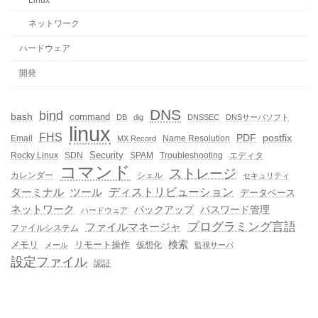
ネットワーク
ハードウェア
開発
DNS
bind
bash
command
DB
dig
DNSSEC
DNSサーバソフト
linux
FHS
PDF
postfix
Email
Name Resolution
MX Record
Security
Rocky Linux
SDN
SPAM
Troubleshooting
エディタ
コマンド
ストレージ
カレンダー
シェル
セキュリティ
ディストリビューション
ターミナル
ツール
データベース
ネットワーク
バックアップ
パスワード管理
ハードウェア
プログラミング言語
ファイルマネージャ
ファイルシステム
メモリ
リモート操作
検索
仮想化
メール
監視サーバ
設定ファイル
認証