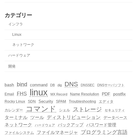
カテゴリー
インフラ
Linux
ネットワーク
ハードウェア
開発
DNS
bind
bash
command
DB
dig
DNSSEC
DNSサーバソフト
linux
FHS
PDF
postfix
Email
Name Resolution
MX Record
Security
Rocky Linux
SDN
SPAM
Troubleshooting
エディタ
コマンド
ストレージ
カレンダー
シェル
セキュリティ
ディストリビューション
ターミナル
ツール
データベース
ネットワーク
バックアップ
パスワード管理
ハードウェア
プログラミング言語
ファイルマネージャ
ファイルシステム