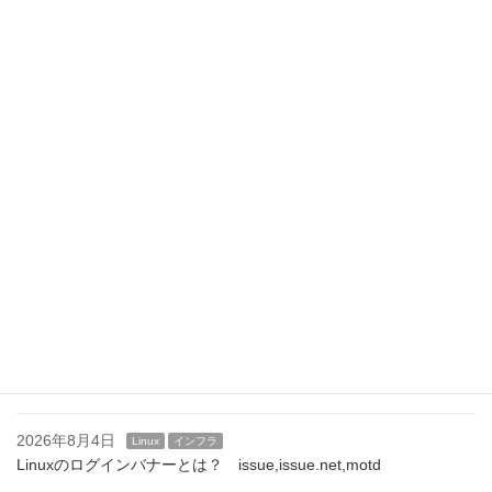
最近の投稿
2026年8月8日
Linux
インフラ
/etc/motdを自動生成する方法｜ログイン時にシステム情報を表示
する
2026年8月7日
Linux
インフラ
Linuxサーバのログインメッセージ運用｜企業での設定例と注意点
2026年8月6日
Linux
インフラ
/etc/motdの活用方法｜運用通知やメンテナンス案内を表示する
2026年8月5日
Linux
インフラ
SSHログインバナーの設定方法｜/etc/issue.netとBannerディレク
ティブ
2026年8月4日
Linux
インフラ
Linuxのログインバナーとは？ issue,issue.net,motd