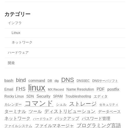
カテゴリー
インフラ
Linux
ネットワーク
ハードウェア
開発
DNS
bind
bash
command
DB
dig
DNSSEC
DNSサーバソフト
linux
FHS
PDF
postfix
Email
Name Resolution
MX Record
Security
Rocky Linux
SDN
SPAM
Troubleshooting
エディタ
コマンド
ストレージ
カレンダー
シェル
セキュリティ
ディストリビューション
ターミナル
ツール
データベース
ネットワーク
バックアップ
パスワード管理
ハードウェア
プログラミング言語
ファイルマネージャ
ファイルシステム