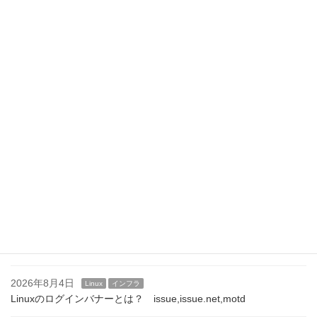
最近の投稿
2026年8月8日
Linux
インフラ
/etc/motdを自動生成する方法｜ログイン時にシステム情報を表示
する
2026年8月7日
Linux
インフラ
Linuxサーバのログインメッセージ運用｜企業での設定例と注意点
2026年8月6日
Linux
インフラ
/etc/motdの活用方法｜運用通知やメンテナンス案内を表示する
2026年8月5日
Linux
インフラ
SSHログインバナーの設定方法｜/etc/issue.netとBannerディレク
ティブ
2026年8月4日
Linux
インフラ
Linuxのログインバナーとは？ issue,issue.net,motd