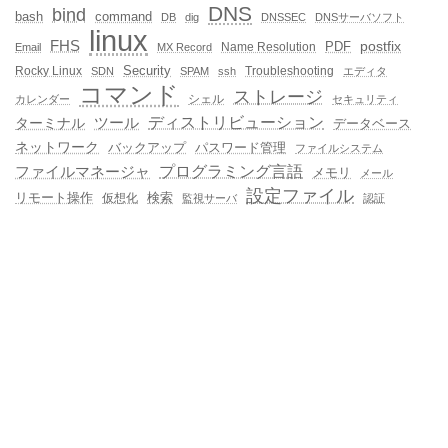
DNS
bind
bash
command
DB
dig
DNSSEC
DNSサーバソフト
linux
FHS
postfix
PDF
Name Resolution
Email
MX Record
Rocky Linux
Security
Troubleshooting
SDN
SPAM
ssh
エディタ
コマンド
ストレージ
シェル
カレンダー
セキュリティ
ディストリビューション
ターミナル
ツール
データベース
ネットワーク
バックアップ
パスワード管理
ファイルシステム
プログラミング言語
ファイルマネージャ
メモリ
メール
設定ファイル
検索
リモート操作
仮想化
監視サーバ
認証