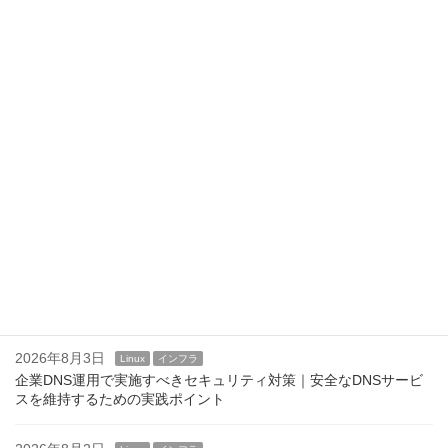
最近の投稿
2026年8月7日
Linux
インフラ
Linuxサーバのログインメッセージ運用｜企業での設定例と注意点
2026年8月6日
Linux
インフラ
/etc/motdの活用方法｜運用通知やメンテナンス案内を表示する
2026年8月5日
Linux
インフラ
SSHログインバナーの設定方法｜/etc/issue.netとBannerディレク
ティブ
2026年8月4日
Linux
インフラ
Linuxのログインバナーとは？ issue,issue.net,motd
2026年8月3日
Linux
インフラ
企業DNS運用で実施すべきセキュリティ対策｜安全なDNSサービ
スを維持するための実践ポイント