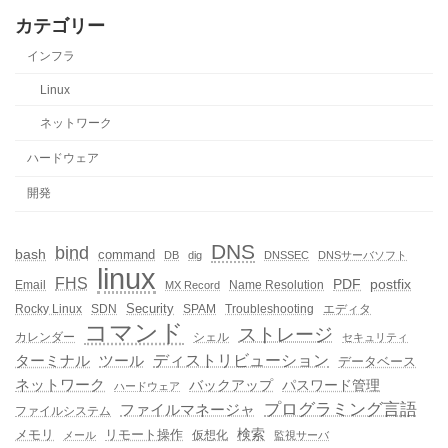
カテゴリー
インフラ
Linux
ネットワーク
ハードウェア
開発
DNS
bind
bash
command
DB
dig
DNSSEC
DNSサーバソフト
linux
FHS
PDF
postfix
Email
Name Resolution
MX Record
Security
Rocky Linux
SDN
SPAM
Troubleshooting
エディタ
コマンド
ストレージ
カレンダー
シェル
セキュリティ
ディストリビューション
ターミナル
ツール
データベース
ネットワーク
バックアップ
パスワード管理
ハードウェア
プログラミング言語
ファイルマネージャ
ファイルシステム
メモリ
リモート操作
検索
仮想化
メール
監視サーバ