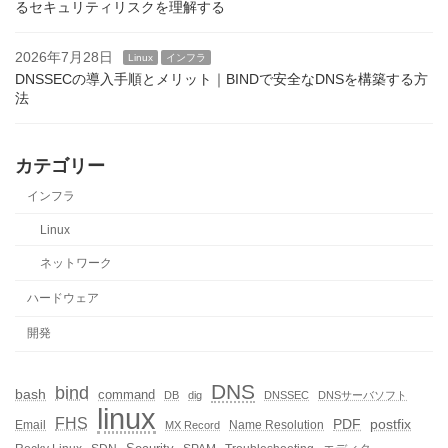
るセキュリティリスクを理解する
2026年7月28日
Linux
インフラ
DNSSECの導入手順とメリット｜BINDで安全なDNSを構築する方
法
カテゴリー
インフラ
Linux
ネットワーク
ハードウェア
開発
DNS
bind
bash
command
DB
dig
DNSSEC
DNSサーバソフト
linux
FHS
PDF
postfix
Email
Name Resolution
MX Record