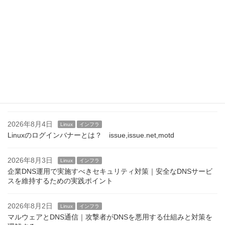
2026年8月7日
Linux
インフラ
Linuxサーバのログインメッセージ運用｜企業での設定例と注意点
2026年8月6日
Linux
インフラ
/etc/motdの活用方法｜運用通知やメンテナンス案内を表示する
2026年8月5日
Linux
インフラ
SSHログインバナーの設定方法｜/etc/issue.netとBannerディレク
ティブ
2026年8月4日
Linux
インフラ
Linuxのログインバナーとは？ issue,issue.net,motd
2026年8月3日
Linux
インフラ
企業DNS運用で実施すべきセキュリティ対策｜安全なDNSサービ
スを維持するための実践ポイント
2026年8月2日
Linux
インフラ
マルウェアとDNS通信｜攻撃者がDNSを悪用する仕組みと対策を