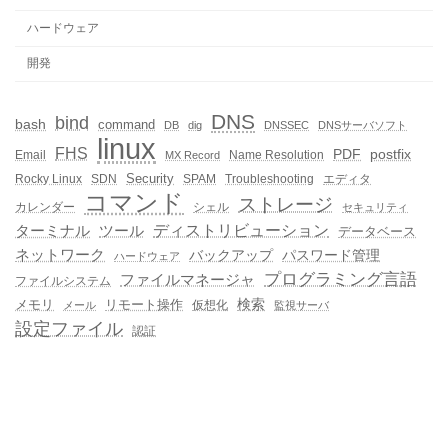
ハードウェア
開発
DNS
bind
bash
command
DB
dig
DNSSEC
DNSサーバソフト
linux
FHS
PDF
postfix
Email
Name Resolution
MX Record
Security
Rocky Linux
SDN
SPAM
Troubleshooting
エディタ
コマンド
ストレージ
カレンダー
シェル
セキュリティ
ディストリビューション
ターミナル
ツール
データベース
ネットワーク
バックアップ
パスワード管理
ハードウェア
プログラミング言語
ファイルマネージャ
ファイルシステム
メモリ
リモート操作
検索
仮想化
メール
監視サーバ
設定ファイル
認証