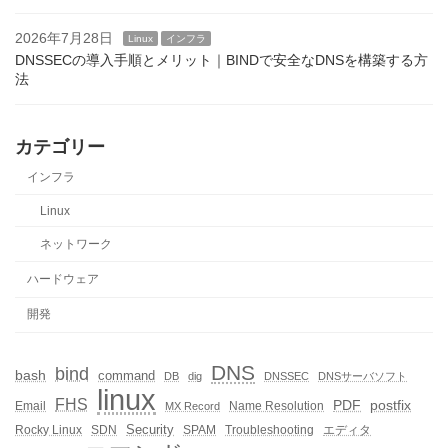
2026年7月28日
Linux
インフラ
DNSSECの導入手順とメリット｜BINDで安全なDNSを構築する方
法
カテゴリー
インフラ
Linux
ネットワーク
ハードウェア
開発
DNS
bind
bash
command
DB
dig
DNSSEC
DNSサーバソフト
linux
FHS
PDF
postfix
Email
Name Resolution
MX Record
Security
Rocky Linux
SDN
SPAM
Troubleshooting
エディタ