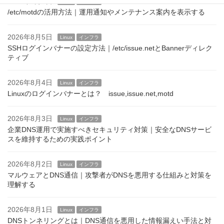
2026年8月6日
Linux
インフラ
/etc/motdの活用方法｜運用通知やメンテナンス案内を表示する
2026年8月5日
Linux
インフラ
SSHログインバナーの設定方法｜/etc/issue.netとBannerディレク
ティブ
2026年8月4日
Linux
インフラ
Linuxのログインバナーとは？ issue,issue.net,motd
2026年8月3日
Linux
インフラ
企業DNS運用で実施すべきセキュリティ対策｜安全なDNSサービ
スを維持するための実践ポイント
2026年8月2日
Linux
インフラ
マルウェアとDNS通信｜攻撃者がDNSを悪用する仕組みと対策を
理解する
2026年8月1日
Linux
インフラ
DNSトンネリングとは｜DNS通信を悪用した情報漏えい手法と対