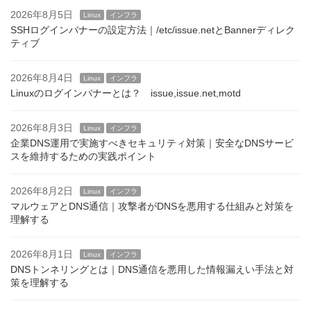
2026年8月5日
Linux
インフラ
SSHログインバナーの設定方法｜/etc/issue.netとBannerディレク
ティブ
2026年8月4日
Linux
インフラ
Linuxのログインバナーとは？ issue,issue.net,motd
2026年8月3日
Linux
インフラ
企業DNS運用で実施すべきセキュリティ対策｜安全なDNSサービ
スを維持するための実践ポイント
2026年8月2日
Linux
インフラ
マルウェアとDNS通信｜攻撃者がDNSを悪用する仕組みと対策を
理解する
2026年8月1日
Linux
インフラ
DNSトンネリングとは｜DNS通信を悪用した情報漏えい手法と対
策を理解する