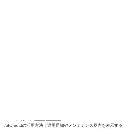
最近の投稿
2026年8月9日
Linux
インフラ
PAMとログインメッセージの仕組み｜pam_motdを理解する
2026年8月8日
Linux
インフラ
/etc/motdを自動生成する方法｜ログイン時にシステム情報を表示
する
2026年8月7日
Linux
インフラ
Linuxサーバのログインメッセージ運用｜企業での設定例と注意点
2026年8月6日
Linux
インフラ
/etc/motdの活用方法｜運用通知やメンテナンス案内を表示する