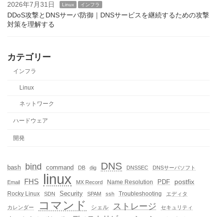
2026年7月31日
Linux
インフラ
DDoS攻撃とDNSサーバ防御｜DNSサービスを継続するための攻撃
対策を理解する
カテゴリー
インフラ
Linux
ネットワーク
ハードウェア
開発
DNS
bind
bash
command
DB
dig
DNSSEC
DNSサーバソフト
linux
FHS
postfix
PDF
Name Resolution
Email
MX Record
Rocky Linux
Security
Troubleshooting
SDN
SPAM
ssh
エディタ
コマンド
ストレージ
シェル
カレンダー
セキュリティ