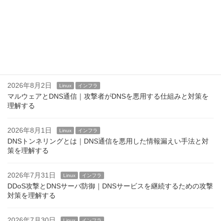
2026年8月4日
Linux
インフラ
Linuxのログインバナーとは？ issue,issue.net,motd
2026年8月3日
Linux
インフラ
企業DNS運用で実施すべきセキュリティ対策｜安全なDNSサービ
スを維持するための実践ポイント
2026年8月2日
Linux
インフラ
マルウェアとDNS通信｜攻撃者がDNSを悪用する仕組みと対策を
理解する
2026年8月1日
Linux
インフラ
DNSトンネリングとは｜DNS通信を悪用した情報漏えい手法と対
策を理解する
2026年7月31日
Linux
インフラ
DDoS攻撃とDNSサーバ防御｜DNSサービスを継続するための攻撃
対策を理解する
2026年7月30日
Linux
インフラ