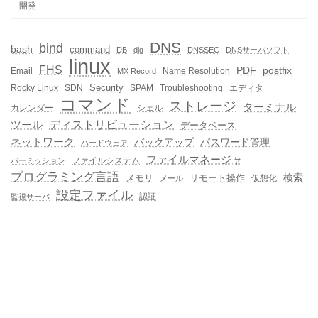
開発
DNS
bind
bash
command
DB
dig
DNSSEC
DNSサーバソフト
linux
FHS
PDF
postfix
Email
Name Resolution
MX Record
Security
Rocky Linux
SDN
SPAM
Troubleshooting
エディタ
コマンド
ストレージ
ターミナル
カレンダー
シェル
ディストリビューション
ツール
データベース
ネットワーク
バックアップ
パスワード管理
ハードウェア
ファイルマネージャ
ファイルシステム
パーミッション
プログラミング言語
メモリ
リモート操作
検索
仮想化
メール
設定ファイル
認証
監視サーバ